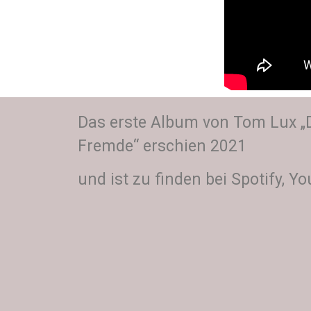
Das erste Album von Tom Lux „D
Fremde“ erschien 2021
und ist zu finden bei Spotify, Yo