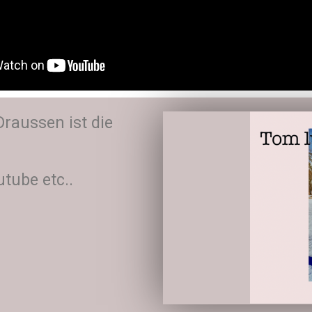
raussen ist die
utube etc..