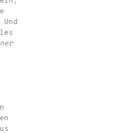
ein,
e
 Und
les
ner
n
en
us