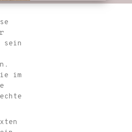
se
r
 sein
n.
ie im
e
echte
xten